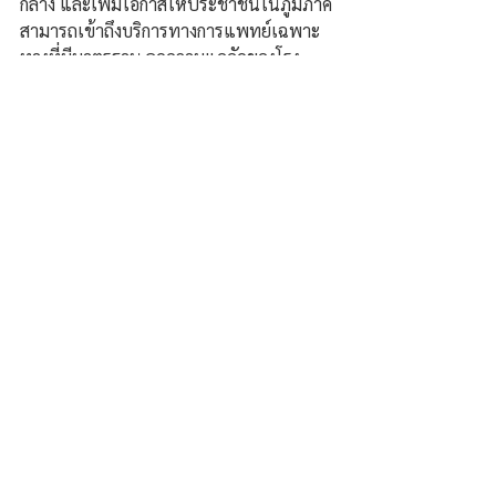
กลาง และเพิ่มโอกาสให้ประชาชนในภูมิภาค
สามารถเข้าถึงบริการทางการแพทย์เฉพาะ
ทางที่มีมาตรฐาน ลดความแออัดของโรง
พยาบาลส่วนกลาง และสนับสนุนนโยบาย
กระทรวงสาธารณสุข 
“Cancer Anywhere : 
มะเร็งรักษาที่ไหนก็ได้ที่มีความพร้อม”
 อัน
จะช่วยเพิ่มโอกาสรอดชีวิตและยกระดับ
คุณภาพชีวิตของผู้ป่วยอย่างเป็นรูปธรรม
และยั่งยืน.
ความคิดเห็น