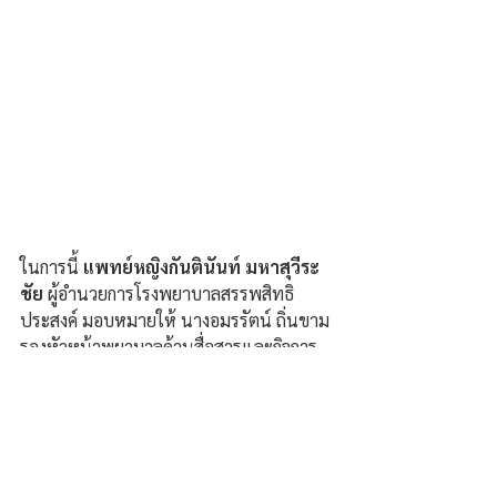
ในการนี้ 
แพทย์หญิงกันตินันท์ มหาสุวีระ
ชัย
 ผู้อำนวยการโรงพยาบาลสรรพสิทธิ
ประสงค์ มอบหมายให้ นางอมรรัตน์ ถิ่นขาม 
รองหัวหน้าพยาบาลด้านสื่อสารและกิจการ
พิเศษ พร้อมคณะผู้บริหารและบุคลากรโรง
พยาบาล ได้ร่วมให้การต้อนรับ.