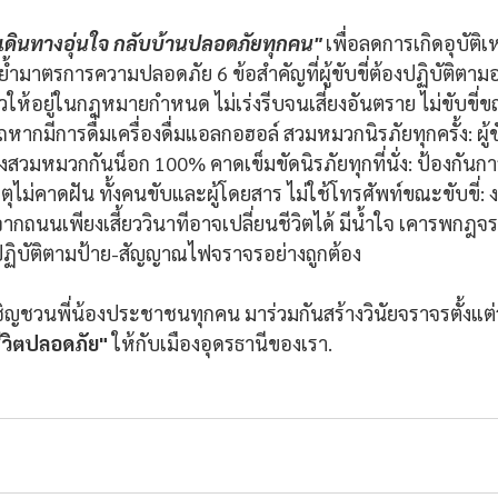
เดินทางอุ่นใจ กลับบ้านปลอดภัยทุกคน" 
เพื่อลดการเกิดอุบัติเห
้ำมาตรการความปลอดภัย 6 ข้อสำคัญที่ผู้ขับขี่ต้องปฏิบัติตามอย
็วให้อยู่ในกฎหมายกำหนด ไม่เร่งรีบจนเสี่ยงอันตราย ไม่ขับขี่ข
รถหากมีการดื่มเครื่องดื่มแอลกอฮอล์ สวมหมวกนิรภัยทุกครั้ง: ผู้ข
งสวมหมวกกันน็อก 100% คาดเข็มขัดนิรภัยทุกที่นั่ง: ป้องกั
ุไม่คาดฝัน ทั้งคนขับและผู้โดยสาร ไม่ใช้โทรศัพท์ขณะขับขี่
ถนนเพียงเสี้ยววินาทีอาจเปลี่ยนชีวิตได้ มีน้ำใจ เคารพกฎจราจร
ปฏิบัติตามป้าย-สัญญาณไฟจราจรอย่างถูกต้อง
ิญชวนพี่น้องประชาชนทุกคน มาร่วมกันสร้างวินัยจราจรตั้งแต่วัน
วิตปลอดภัย"
 ให้กับเมืองอุดรธานีของเรา.