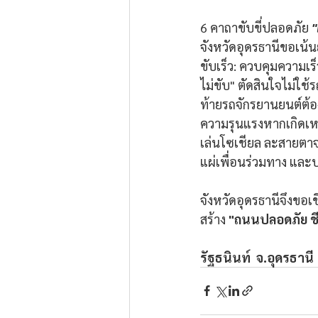
6 คาถาขับขี่ปลอดภัย 
"
จังหวัดอุดรธานีขอเน้นย
ขับเร็ว: ควบคุมความเร
ไม่ขับ" ตัดสินใจไม่ใช้
ท้ายรถจักรยานยนต์ต้อ
ความรุนแรงหากเกิดเหต
เล่นโซเชียล ละสายตาจาก
แผ่เพื่อนร่วมทาง และ
จังหวัดอุดรธานีจึงขอเช
สร้าง 
"ถนนปลอดภัย ชี
รัฐธนินท์  จ.อุดรธานี