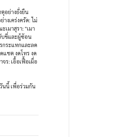
ตุอย่างยั่งยืน 
่างเคร่งครัด: ไม่
ณะเมาสุรา: "เมา
ับขี่และผู้ซ้อน
นการกระแทกและลด
: งดแชต งดโทร งด
: เอื้อเฟื้อเผื่อ
นี้ เพื่อร่วมกัน