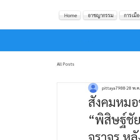
Home
อาชญากรรม
การเมือ
หมอข่าว
All Posts
pittaya7988
28 พ.ค
สังคมหมอข่
“พิสิษฐ์ชั
จราจร หล