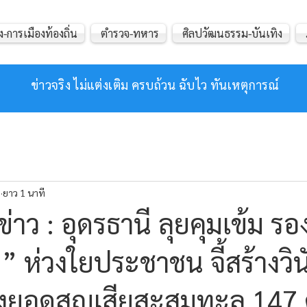
ง-การเมืองท้องถิ่น
ตำรวจ-ทหาร
ศิลปวัฒนธรรม-บันเทิง
ข่าวจริง ไม่แต่งเติม ครบถ้วน ฉับไว ทันเหตุการณ์
.
ยาว 1 นาที
าว : อุดรธานี ลุยคุมเข้ม รองผ
ย” ห่วงใยประชาชน จี้สร้างวิน
ังยอดสูญเสียสะสมทะลุ 147