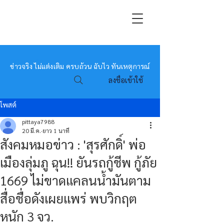
หมอข่าว
ข่าวจริง ไม่แต่งเติม ครบถ้วน ฉับไว ทันเหตุการณ์
ลงชื่อเข้าใช้
โพสต์
pittaya7988
20 มี.ค.
ยาว 1 นาที
สังคมหมอข่าว : 'สุรศักดิ์' พ่อ
เมืองลุ่มภู ฉุน!! ยันรถกู้ชีพ กู้ภัย
1669 ไม่ขาดแคลนน้ำมันตาม
สื่อชื่อดังเผยแพร่ พบวิกฤต
หนัก 3 จว.