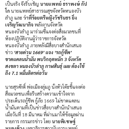
เป็นจริง จึงรีบเชิญ
 นายแพทย์ ธราพงษ์
กัป
โก 
นายแพทย์สาธารณสุขจังหวัดหนองบัว 
ลำภู และ 
ว่าที่ร้อยตรีหญิงวัชรินธร ยิ่ง
เจริญวัฒนากิจ 
พลังงานจังหวัด
หนองบัวลำภู มาร่วมชี้แจงต่อสื่อมวลชนที่
ห้องปฏิบัติงานผู้ว่าราชการจังหวัด
หนองบัวลำภู ภายหลังมีสื่อบางสำนักเสนอ
ข่าว 
‘สายด่วน 1669’ แจง ‘รถกู้ชีพ’ 
ขาดแคลนน้ำมัน พบวิกฤตหนัก 3 จังหวัด 
สงขลา หนองบัวลำภู กาฬสินธุ์ เผย ต้องใช้
ถึง 7.1 หมื่นลิตรต่อวัน
นายสุรศักดิ์ พ่อเมืองลุ่มภู นั่งหัวโต๊ะชี้แจงต่อ
สื่อมวลชนเพื่อรีบสร้างความเข้าใจจาก
ประเด็นรถกู้ชีพ กู้ภัย 1669 ไม่ขาดแคลน
น้ำมันตามที่เป็นข่าวสื่อบางสำนักนำเสนอ 
เมื่อวันที่ 18 มีนาคม ที่ผ่านมาให้ข้อมูลผ่าน
รายการ กรรมกรข่าว โดย 
นายพิเชษฐ์ 
หนองช้าง 
เลขาธิการสถาบันการแพทย์