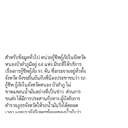
สำหรับข้อมูลทั่วไป หน่วยกู้ชีพกู้ภัยในจังหวัด
หนองบัวลำภูมีอยู่ 64 แห่ง มีรถที่ให้บริการ
เรื่องการกู้ชีพกู้ภัย 91 คัน ซึ่งกระจายอยู่ทั่วทั้ง
จังหวัด จึงขอยืนยันกับพี่น้องประชาชนว่า รถ
กู้ชีพ กู้ภัยในจังหวัดหนอง บัวลำภู ไม่
ขาดแคลนน้ำมันอย่างที่เป็นข่าว  ส่วนการ
ขนส่ง ได้มีการประสานกับทาง ผู้บังคับการ
ตำรวจภูธรจังหวัดให้รถน้ำมันวิ่งได้ตลอด
เวลา และเรายังมีเพจฯข้อมูลของน้ำมันว่า 
ปั้มไหนมีน้ำมัน น้ำมันจะมาตอนไหน 
สามารถดูได้ที่เพจของ สำนักงาน