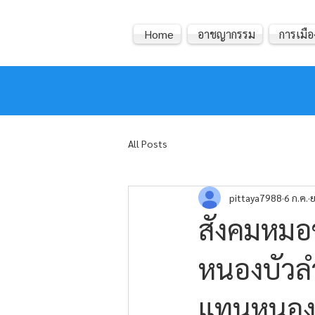
Home
อาชญากรรม
การเมือ
หมอข่าว
All Posts
pittaya7988
6 ก.ค.
ย
สังคมหมอข
หนองบัวลำ
แทนหนองบั