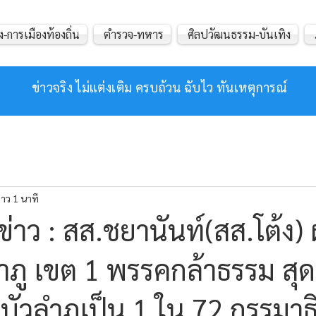
ง-การเมืองท้องถิ่น
ตำรวจ-ทหาร
ศิลปวัฒนธรรม-บันเทิง
ข่าวจริง ไม่แต่งเติม ครบถ้วน ฉับไว ทันเหตุการณ์
าว 1 นาที
่าว : สส.ชยานันท์(สส.โต้ง) 
ภู เขต 1 พรรคกล้าธรรม สุด
วลำภูเป็น 1 ใน 72 กรรมาธ