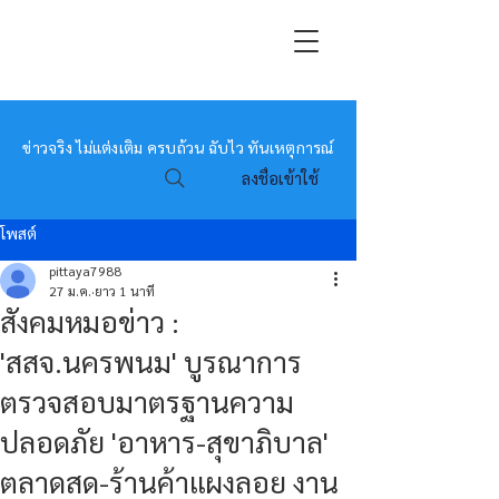
หมอข่าว
ข่าวจริง ไม่แต่งเติม ครบถ้วน ฉับไว ทันเหตุการณ์
ลงชื่อเข้าใช้
โพสต์
pittaya7988
27 ม.ค.
ยาว 1 นาที
สังคมหมอข่าว :
'สสจ.นครพนม' บูรณาการ
ตรวจสอบมาตรฐานความ
ปลอดภัย 'อาหาร-สุขาภิบาล'
ตลาดสด-ร้านค้าแผงลอย งาน