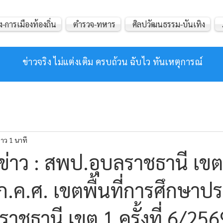
ง-การเมืองท้องถิ่น
ตำรวจ-ทหาร
ศิลปวัฒนธรรม-บันเทิง
ข่าวจริง ไม่แต่งเติม ครบถ้วน ฉับไว ทันเหตุการณ์
าว 1 นาที
่าว : สพป.อุบลราชธานี เขต
ก.ค.ศ. เขตพื้นที่การศึกษาป
าชธานี เขต 1 ครั้งที่ 6/256