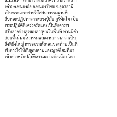
ธัมมรโต”
 เจ้าอาวาสวัดป่าศรัทธาถวาย (ถ้ำ
เต่า) ต.หนองอ้อ อ.หนองวัวซอ จ.อุดรธานี 
เป็นพระเถระสายวิปัสสนากรรมฐานที่
สืบทอดปฏิปทาจากหลวงปู่มั่น ภูริทัตโต เป็น
พระปฏิบัติที่เคร่งครัดและเป็นที่เคารพ
ศรัทธาอย่างสูงของสาธุชนในพื้นที่ ท่านมีคำ
สอนที่เน้นมโนกรรมและงานภาวนาว่าเป็น
สิ่งที่ยิ่งใหญ่ การอบรมสั่งสอนของท่านเป็นที่
พึ่งทางใจให้กับลูกหลานและญาติโยมที่มา
เข้าค่ายหรือปฏิบัติธรรมอย่างต่อเนื่อง โดย
ท่านมีอายุวัฒนมงคลครบ 77 ปี ในเดือน
สิงหาคม พ.ศ.2568.
ความคิดเห็น