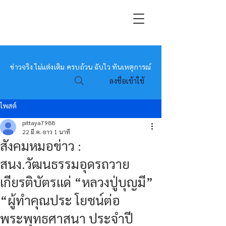
หมอข่าว
ข่าวจริง ไม่แต่งเติม ครบถ้วน ฉับไว ทันเหตุการณ์
ลงชื่อเข้าใช้
โพสต์
pittaya7988
22 มี.ค.
ยาว 1 นาที
สังคมหมอข่าว :
สนง.วัฒนธรรมอุดรถวาย
เกียรติบัตรแด่ “หลวงปู่บุญมี”
“ผู้ทำคุณประ โยชน์ต่อ
พระพุทธศาสนา ประจำปี