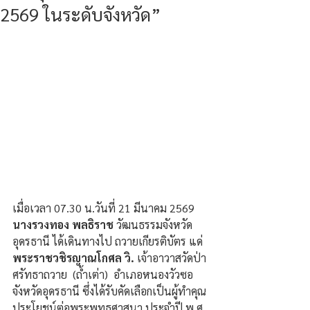
2569 ในระดับจังหวัด”
เมื่อเวลา 07.30 น.วันที่ 21 มีนาคม 2569  
นางรวงทอง พลธิราช
 วัฒนธรรมจังหวัด
อุดรธานี ได้เดินทางไป ถวายเกียรติบัตร แด่ 
พระราชวชิรญาณโกศล วิ.
 เจ้าอาวาสวัดป่า
ศรัทธาถวาย  (ถ้ำเต่า)  อำเภอหนองวัวซอ 
จังหวัดอุดรธานี ซึ่งได้รับคัดเลือกเป็นผู้ทำคุณ
ประโยชน์ต่อพระพุทธศาสนา ประจำปี พ.ศ. 