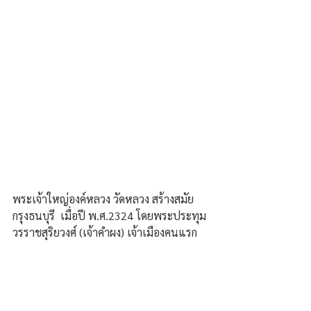
พระเจ้าใหญ่องค์หลวง วัดหลวง สร้างสมัย
กรุงธนบุรี  เมื่อปี พ.ศ.2324 โดยพระประทุม
วรราชสุริยวงศ์ (เจ้าคำผง) เจ้าเมืองคนแรก 
พระเจ้าใหญ่องค์หลวง จึงเป็นพระคู่บ้านคู่
เมืองของชาวอุบลฯ วัดหลวง ปัจจุบันมีอายุ 
245 ปี.