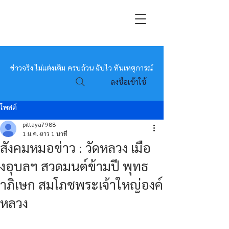
หมอข่าว
ข่าวจริง ไม่แต่งเติม ครบถ้วน ฉับไว ทันเหตุการณ์
ลงชื่อเข้าใช้
โพสต์
pittaya7988
1 ม.ค.
ยาว 1 นาที
สังคมหมอข่าว : วัดหลวง เมือ
งอุบลฯ สวดมนต์ข้ามปี พุทธ
าภิเษก สมโภชพระเจ้าใหญ่องค์
หลวง