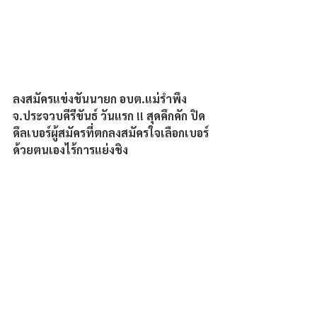
ลงสมัครแข่งขันนายก อบต.แม่รำพึง 
จ.ประจวบคีรีขันธ์ วันแรก !! สุดคึกคัก ปิด
ดึลเบอร์ผู้สมัครที่ตกลงสมัครใจเลือกเบอร์
ด้วยตนเองไร้การแย่งชิง