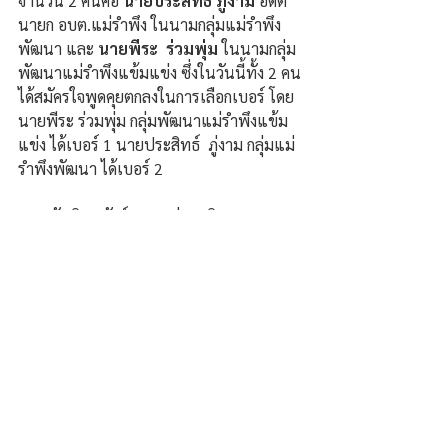
จำนวน 2 คนคือ 
นายประสิทธ์ ภู่งาม
 อดีต
นายก อบต.แม่รำพึง ในนามกลุ่มแม่รำพึง
พัฒนา และ 
นายพีระ  ร่วมพุ่ม
 ในนามกลุ่ม
พัฒนาแม่รำพึงแข้มแข่ง ซึ่งในวันนี้ทั้ง 2 คน
ได้สมัครใจพูดคุยตกลงในการเลือกเบอร์ โดย  
นายพีระ ร่วมพุ่ม กลุ่มพัฒนาแม่รำพึงแข้ม
แข่ง ได้เบอร์ 1 นายประสิทธ์  ภู่งาม กลุ่มแม่
รำพึงพัฒนา ได้เบอร์ 2 
น.ส.ณัฐณิชา สังข์ทอง / ข่าวภูมิภาค 
อ.บางสะพาน จ.ประจวบคีรีขันธ์ 
ความคิดเห็น