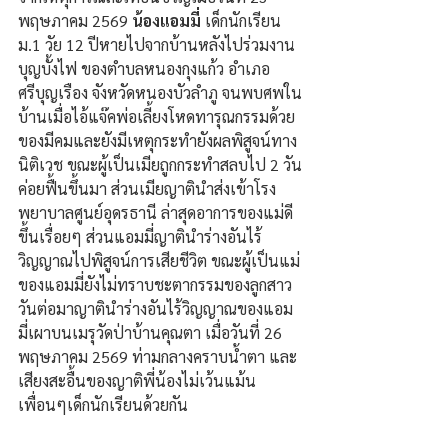
พฤษภาคม 2569 
น้องแอมมี่ 
เด็กนักเรียน 
ม.1 วัย 12 ปีหายไปจากบ้านหลังไปร่วมงาน
บุญบั้งไฟ ของตำบลหนองกุงแก้ว อำเภอ
ศรีบุญเรือง จังหวัดหนองบัวลำภู จนพบศพใน
บ้านเมื่อไอ้แจ๊คพ่อเลี้ยงโหดทารุณกรรมด้วย
ของมีคมและยังมีเหตุกระทำยังผลพิสูจน์ทาง
นิติเวช ขณะผู้เป็นเมียถูกกระทำสลบไป 2 วัน
ค่อยฟื้นขึ้นมา ส่วนเมียญาตินำส่งเข้าโรง
พยาบาลศูนย์อุดรธานี ล่าสุดอาการของแม่ดี
ขึ้นเรื่อยๆ ส่วนแอมมี่ญาตินำร่างอันไร้
วิญญาณไปพิสูจน์การเสียชีวิต ขณะผู้เป็นแม่
ของแอมมี่ยังไม่ทราบชะตากรรมของลูกสาว 
วันต่อมาญาตินำร่างอันไร้วิญญาณของแอม
มี่เผาบนเมรุวัดป่าบ้านคุณตา เมื่อวันที่ 26 
พฤษภาคม 2569 ท่ามกลางคราบน้ำตา และ
เสียงสะอื้นของญาติพี่น้องไม่เว้นแม้น
เพื่อนๆเด็กนักเรียนด้วยกัน