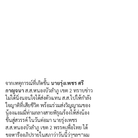
จากเหตุการณ์ที่เกิดขึ้น 
นายรุ่งเพชร ศรี
กาญจนา
 ส.ส.หนองบัวลำภู เขต 2 ทราบข่าว
ไม่ได้นิ่งนอนใจได้ส่งตัวแทน ส.ส.ไปให้กำลัง
ใจญาติที่เสียชีวิต พร้อมร่วมส่งวิญญาณของ
น้องแอมมี่ท่ามกลางสายพิรุณร้องไห้ส่งน้อง
ขึ้นสู่สวรรค์ ในวันต่อมา นายรุ่งเพชร 
ส.ส.หนองบัวลำภู เขต 2 พรรคเพื่อไทย ได้
ขอหารืออภิปรายในสภาว่าวันนี้ว่าฯลฯ”ผม