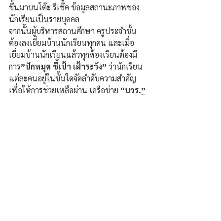
ขึ้นมาบนโต๊ะ รีเช๊ค ข้อมูลสถานะภาพของ
นักเรียนเป็นรายบุคคล  
จากนั้นผู้บริหารสถานศึกษา ครูประจำชั้น
ต้องลงเยี่ยมบ้านนักเรียนทุกคน และเมื่อ
เยี่ยมบ้านนักเรียนแล้วทุกห้องเรียนต้องมี
การ
”ปักหมุด ชี้เป้า เฝ้าระวัง”
 ว่านักเรียน
แต่ละคนอยู่ในขั้นใดจัดลำดับความสำคัญ
เพื่อให้การช่วยเหลือผ่าน เครือข่าย
 “บวร.”
โดย ผอ.สพป.หนองบัวลำภู เขต 1 ย้ำเรื่องนี้
ขอให้เป็นรายสุดท้ายของนักเรียนในพื้นที่ 
เรื่องการทำความดีอย่างนี้ เสมา 1 นาย
ประเสริฐ จันทรรวงทอง รัฐมนตรีว่าการ
กระทรวงศึกษาธิการ และ รัฐมนตรีช่วย
ว่าการกระทรวงศึกษาธิการ รวมถึงเลขาธิการ
คณะกรรมการการศึกษาขั้นพื้นฐาน คงทำตัว
สบายใจอยู่ได้อย่างไร นี่สื่อฝากถามมา.