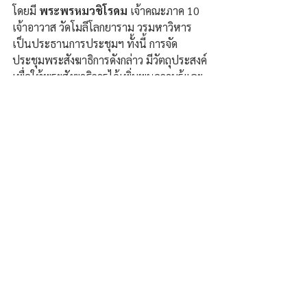
โดยมี 
พระพรหมวชิโรดม
 เจ้าคณะภาค 10 
เจ้าอาวาส วัดโมลีโลกยาราม วรมหาวิหาร 
เป็นประธานการประชุมฯ ทั้งนี้ การจัด
ประชุมพระสังฆาธิการดังกล่าว มีวัตถุประสงค์
เพื่อให้พระสังฆาธิการได้เพิ่มพูนความรู้และ
พัฒนาศักยภาพในการปฏิบัติศาสนกิจ ตลอด
จนแลกเปลี่ยนประสบการณ์ด้านการบริหาร
กิจการคณะสงฆ์ ตามภารกิจหลักของคณะสงฆ์ 
เพื่อให้การดำเนินงานด้านพระพุทธศาสนา
เป็นไปอย่างมีประสิทธิภาพและเกิด
ประโยชน์ต่อพระพุทธศาสนาและสังคมโดย
รวม.