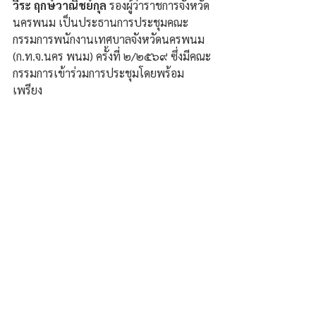
วีระ ฤกษ์วาณิชย์กุล 
รองผู้ว่าราชการจังหวัด
นครพนม เป็นประธานการประชุมคณะ
กรรมการพนักงานเทศบาลจังหวัดนครพนม 
(ก.ท.จ.นคร พนม) ครั้งที่ ๒/๒๕๖๙ ซึ่งมีคณะ
กรรมการเข้าร่วมการประชุมโดยพร้อม
เพรียง 