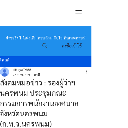
หมอข่าว
ข่าวจริง ไม่แต่งเติม ครบถ้วน ฉับไว ทันเหตุการณ์
ลงชื่อเข้าใช้
โพสต์
pittaya7988
25 ก.พ.
ยาว 1 นาที
สังคมหมอข่าว : รองผู้ว่าฯ
นครพนม ประชุมคณะ
กรรมการพนักงานเทศบาล
จังหวัดนครพนม
(ก.ท.จ.นครพนม)