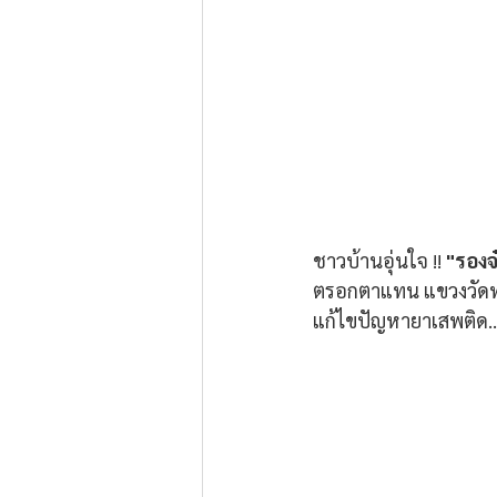
ชาวบ้านอุ่นใจ !! 
"รองจ
ตรอกตาแทน แขวงวัดท่
แก้ไขปัญหายาเสพติด..