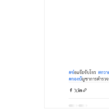
#จ
๋อแจ๊ะจับโจร  
#กวา
#กองบ
ัญชาการตํารว