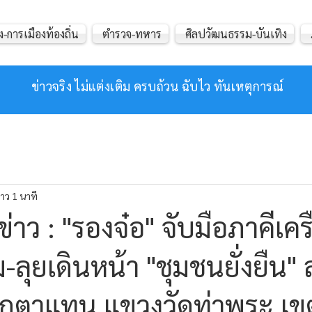
ง-การเมืองท้องถิ่น
ตำรวจ-ทหาร
ศิลปวัฒนธรรม-บันเทิง
ข่าวจริง ไม่แต่งเติม ครบถ้วน ฉับไว ทันเหตุการณ์
าว 1 นาที
าว : "รองจ๋อ" จับมือภาคีเคร
-ลุยเดินหน้า "ชุมชนยั่งยืน" ล
กตาแทน แขวงวัดท่าพระ เข