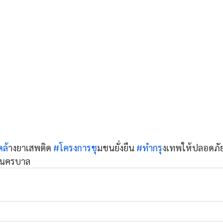
ดล
้างยาเสพติด 
#โครงการช
ุมชนยั่งยืน 
#ทำกร
ุงเทพให้ปลอดภั
จนครบาล