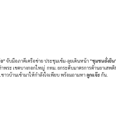
๋อ"
 จับมือภาคีเครือข่าย ประชุมเข้ม-ลุยเดินหน้า 
"ชุมชนยั่งยืน
าพระ เขตบางกอกใหญ่  กทม. ยกระดับมาตรการต้านยาเสพติfท
.ชาวบ้านเข้ามาให้กำลังใจเพียบ พร้อมถามหา 
ลูกแจ๊ะ 
กัน.