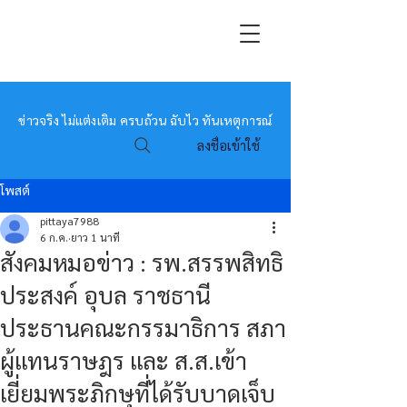
หมอข่าว
ข่าวจริง ไม่แต่งเติม ครบถ้วน ฉับไว ทันเหตุการณ์
ลงชื่อเข้าใช้
โพสต์
pittaya7988
6 ก.ค.
ยาว 1 นาที
สังคมหมอข่าว : รพ.สรรพสิทธิ
ประสงค์ อุบล ราชธานี
ประธานคณะกรรมาธิการ สภา
ผู้แทนราษฎร และ ส.ส.เข้า
เยี่ยมพระภิกษุที่ได้รับบาดเจ็บ