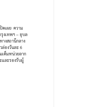
ปิดเผย  ความ
ุงเทพฯ – อุบล 
้นทางสถานีกลาง
ยวล่องวันละ 6 
่มเต็มหน่วยลาก
ะและรองรับผู้