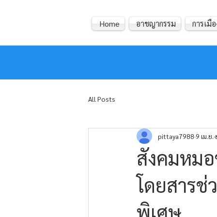
Home
อาชญากรรม
การเมือ
หมอข่าว
All Posts
pittaya7988
9 เม.ย.
สังคมหมอข
โดยสารช่ว
พิเศษ