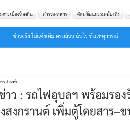
ง-การเมืองท้องถิ่น
ตำรวจ-ทหาร
ศิลปวัฒนธรรม-บันเทิง
ข่าวจริง ไม่แต่งเติม ครบถ้วน ฉับไว ทันเหตุการณ์
ยาว 1 นาที
่าว : รถไฟอุบลฯ พร้อมรองรั
งสงกรานต์ เพิ่มตู้โดยสาร–