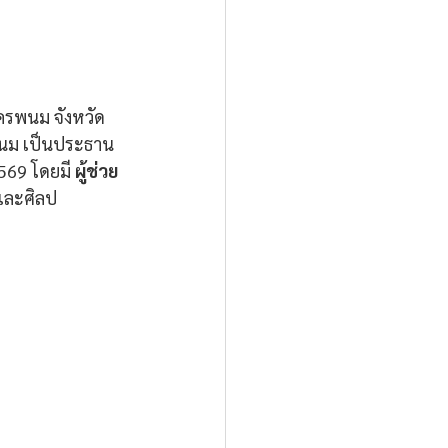
ครพนม จังหวัด
นม เป็นประธาน
569 โดยมี 
ผู้ช่วย
าและศิลป