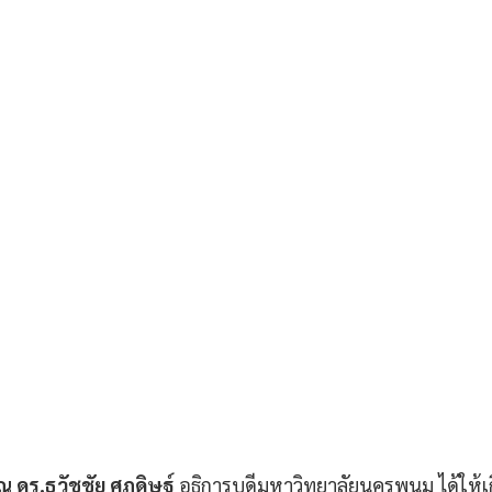
ณ ดร.ธวัชชัย ศุภดิษฐ์
 อธิการบดีมหาวิทยาลัยนครพนม ได้ให้เ