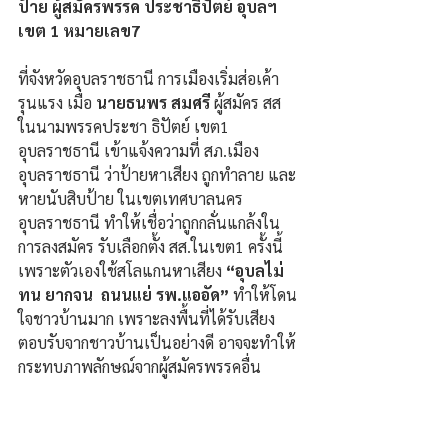
ป้าย ผู้สมัครพรรค ประชาธิปัตย์ อุบลฯ 
เขต 1 หมายเลข7
ที่จังหวัดอุบลราชธานี การเมืองเริ่มส่อเค้า
รุนแรง เมื่อ 
นายธนพร สมศรี
 ผู้สมัคร สส 
ในนามพรรคประชา ธิปัตย์ เขต1 
อุบลราชธานี เข้าแจ้งความที่ สภ.เมือง
อุบลราชธานี ว่าป้ายหาเสียง ถูกทำลาย และ
หายนับสิบป้าย ในเขตเทศบาลนคร
อุบลราชธานี ทำให้เชื่อว่าถูกกลั่นแกล้งใน
การลงสมัคร รับเลือกตั้ง สส.ในเขต1 ครั้งนี้ 
เพราะตัวเองใช้สโลแกนหาเสียง 
“อุบลไม่
ทน ยากจน  ถนนแย่ รพ.แออัด”
 ทำให้โดน
ใจชาวบ้านมาก เพราะลงพื้นที่ได้รับเสียง
ตอบรับจากชาวบ้านเป็นอย่างดี อาจจะทำให้
กระทบภาพลักษณ์จากผู้สมัครพรรคอื่น