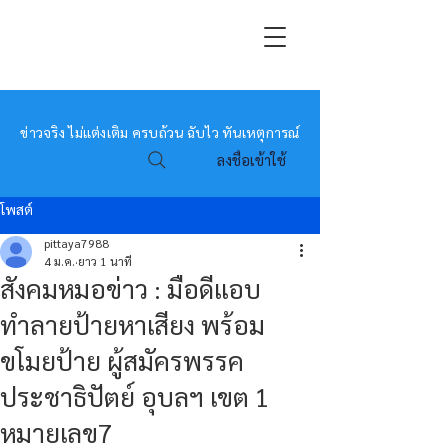
หมอข่าว
ข่าวจริง ไม่แต่งเติม ครบถ้วน ฉับไว ทันเหตุการณ์
ลงชื่อเข้าใช้
โพสต์
pittaya7988
4 ม.ค.
ยาว 1 นาที
สังคมหมอข่าว : มือดีแอบ
ทำลายป้ายหาเสียง พร้อม
ขโมยป้าย ผู้สมัครพรรค
ประชาธิปัตย์ อุบลฯ เขต 1
หมายเลข7