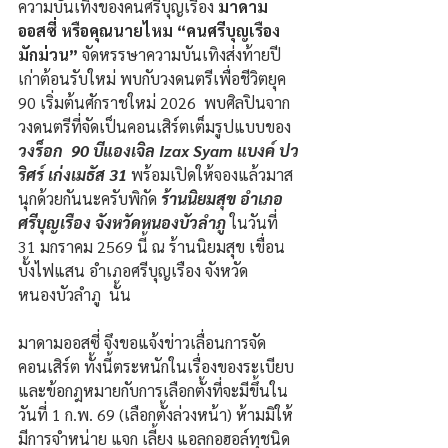
ความบันเทิงของคนศรีบุญเรือง 
มาดาม
ออสซี่ หรือคุณนายไหม “คนศรีบุญเรือง 
มักม่วน”
 จัดหรรษาความบันเทิงส่งท้ายปี
เก่าต้อนรับใหม่ พบกับวงดนตรีเพื่อชีวิตยุค 
90 เริ่มต้นศักราชใหม่ 2026  พบศิลปินจาก
วงดนตรีที่จัดเป็นคอนเสิร์ตเต็มรูปแบบของ 
วงร็อก  90 บีแองเจิล Izax Syam แบงค์ ปว
ริศร์ เก่งเมธัส 31
 พร้อมเปิดให้จองแล้วมาส
นุกด้วยกันนะครับพิกัด 
ร้านนิยมสุข อำเภอ
ศรีบุญเรือง จังหวัดหนองบัวลำภู
 ในวันที่ 
31 มกราคม 2569 นี้ ณ ร้านนิยมสุข เขื่อน
บั้งไฟแสน อำเภอศรีบุญเรือง จังหวัด
หนองบัวลำภู  นั้น
มาดามออสซี่ จึงขอแจ้งข่าวเลื่อนการจัด
คอนเสิร์ต ทั้งนี้ตระหนักในเรื่องของระเบียบ
และข้อกฎหมายกับการเลือกตั้งที่จะมีขึ้นใน
วันที่ 1 ก.พ. 69 (เลือกตั้งล่วงหน้า) ห้ามมิให้
มีการจำหน่าย แจก เลี้ยง แอลกอฮอล์ทุชนิด 