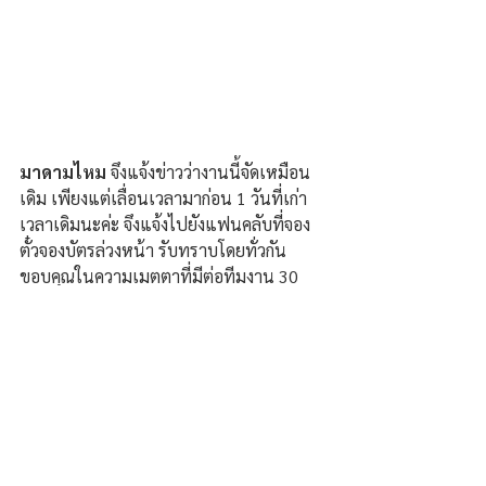
มาดามไหม
 จึงแจ้งข่าวว่างานนี้จัดเหมือน
เดิม เพียงแต่เลื่อนเวลามาก่อน 1 วันที่เก่า
เวลาเดิมนะค่ะ จึงแจ้งไปยังแฟนคลับที่จอง
ตั๋วจองบัตรล่วงหน้า รับทราบโดยทั่วกัน 
ขอบคุณในความเมตตาที่มีต่อทีมงาน 30 
มกราคม 2569 นี้พบกัน ณ ร้านนิยมสุข 
เขื่อนบั้งไฟแสน อำเภอศรีบุญเรือง จังหวัด
หนองบัวลำภู รีบจับจองบัตรนะคร้าบ งานนี้ 
มาดามไหม (มาดามออสซี่) 064- 3152662
ทุกโต้ะมีเครื่องดื่มสนับสนุนงานนี้ส่วนหนึ่ง
สนับสนุนการกุศลด้วยจร้า มาร่วมสนุกกัน
เยอะๆนะคะ.