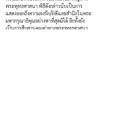
พระพุทธศาสนา พิธีดังกล่าวนับเป็นการ
แสดงออกถึงความจงรักภักดีและสำนึกในพระ
มหากรุณาธิคุณอย่างหาที่สุดมิได้ อีกทั้งยัง
เป็นการสืบสานคุณค่าทางพระพุทธศาสนา 
วัฒนธรรม และประเพณีอันดีงามของชาติ 
ให้คงอยู่สืบไป พร้อมทั้งสะท้อนบทบาทของ
มหาวิทยาลัยราชภัฏในการเป็นสถาบัน
อุดมศึกษาเพื่อการพัฒนาท้องถิ่น และการ
ทำนุบำรุงศิลปวัฒนธรรมของประเทศ
ชวลิต คำเพ็ง /อุตรดิตถ์
ความคิดเห็น