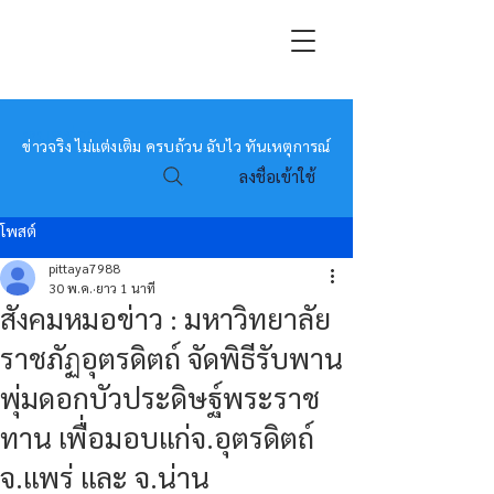
หมอข่าว
ข่าวจริง ไม่แต่งเติม ครบถ้วน ฉับไว ทันเหตุการณ์
ลงชื่อเข้าใช้
โพสต์
pittaya7988
30 พ.ค.
ยาว 1 นาที
สังคมหมอข่าว : มหาวิทยาลัย
ราชภัฏอุตรดิตถ์ จัดพิธีรับพาน
พุ่มดอกบัวประดิษฐ์พระราช
ทาน เพื่อมอบแก่จ.อุตรดิตถ์
จ.แพร่ และ จ.น่าน