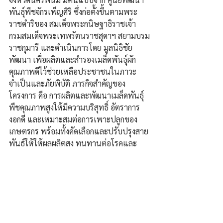
พันธุ์พืชจักรเพ็ญศิริ ซึ่งก่อตั้งขึ้นตามพระ
ราชดำริของ สมเด็จพระกนิษฐาธิราชเจ้า 
กรมสมเด็จพระเทพรัตนราชสุดาฯ สยามบรม
ราชกุมารี และดำเนินการโดย มูลนิธิชัย
พัฒนา เพื่อผลิตและสำรองเมล็ดพันธุ์ผัก
คุณภาพดีไว้ช่วยเหลือประชาชนในภาวะ
จำเป็นและภัยพิบัติ ภารกิจสำคัญของ
โครงการ คือ การผลิตและพัฒนาเมล็ดพันธุ์
พืชคุณภาพสูงให้มีความบริสุทธิ์ อัตราการ
งอกดี และเหมาะสมต่อการเพาะปลูกของ
เกษตรกร พร้อมทั้งคัดเลือกและปรับปรุงสาย
พันธุ์ให้ให้ผลผลิตสูง ทนทานต่อโรคและ
แมลง และสอดคล้องกับความต้องการของ
ตลาด เพื่อเสริมสร้างความมั่นคงด้านอาหาร
และเพิ่มศักยภาพภาคการเกษตร.