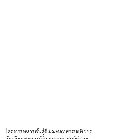
โครงการทหารพันธุ์ดี มณฑลทหารบกที่ 210 
จังหวัดนครพนม มีต้นแบบจาก ศูนย์พัฒนา