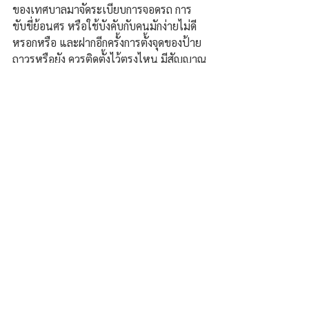
ของเทศบาลมาจัดระเบียบการจอดรถ การ
ขับขี่ย้อนศร หรือใช้บังคับกับคนมักง่ายไม่ดี
หรอกหรือ และฝากอีกครั้งการตั้งจุดของป้าย
ถาวรหรือยัง ควรติดตั้งไว้ตรงไหน มีสัญญาณ
ไฟกระพริบ หรือ ไฟห้ามได้มั้ย หากทำได้มัน
จะเป็นหน้าตาของเทศบาล ไว้อวดแขกบ้าน
อื่นที่เขาแวะเข้ามาจับจ่ายซื้อของ 
นี่คือการ
ฟ้องด้วยภาพน่ะจะบอกหั้ย !!.
สุภัชรกานต์ แก้วสิงห์ รายงานข่าวจาก
จังหวัดหนองบัวลำภู
ความคิดเห็น