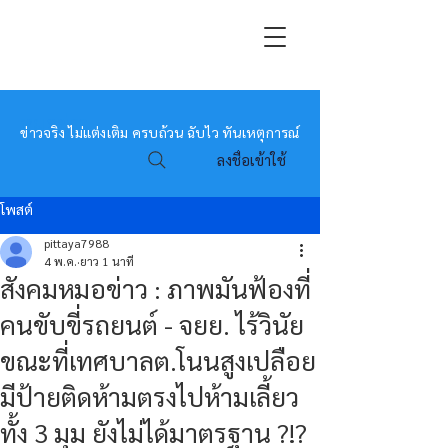
หมอข่าว
ข่าวจริง ไม่แต่งเติม ครบถ้วน ฉับไว ทันเหตุการณ์
ลงชื่อเข้าใช้
โพสต์
pittaya7988
4 พ.ค.
ยาว 1 นาที
สังคมหมอข่าว : ภาพมันฟ้องที่
คนขับขี่รถยนต์ - จยย. ไร้วินัย
ขณะที่เทศบาลต.โนนสูงเปลือย
มีป้ายติดห้ามตรงไปห้ามเลี้ยว
ทั้ง 3 มุม ยังไม่ได้มาตรฐาน ?!?