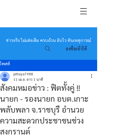
หมอข่าว
ข่าวจริง ไม่แต่งเติม ครบถ้วน ฉับไว ทันเหตุการณ์
ลงชื่อเข้าใช้
โพสต์
pittaya7988
11 เม.ย.
ยาว 1 นาที
สังคมหมอข่าว : ฟิตทั้งคู่ !!
นายก - รองนายก อบต.เกาะ
พลับพลา จ.ราชบุรี อำนวย
ความสะดวกประชาชนช่วง
สงกรานต์