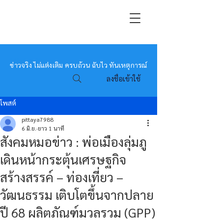
หมอข่าว
ข่าวจริง ไม่แต่งเติม ครบถ้วน ฉับไว ทันเหตุการณ์
ลงชื่อเข้าใช้
โพสต์
pittaya7988
6 มิ.ย.
ยาว 1 นาที
สังคมหมอข่าว : พ่อเมืองลุ่มภู
เดินหน้ากระตุ้นเศรษฐกิจ
สร้างสรรค์ – ท่องเที่ยว –
วัฒนธรรม เติบโตขึ้นจากปลาย
ปี 68 ผลิตภัณฑ์มวลรวม (GPP)