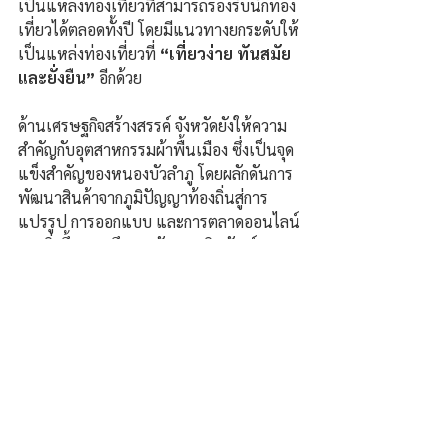
เป็นแหล่งท่องเที่ยวที่สามารถรองรับนักท่อง
เที่ยวได้ตลอดทั้งปี โดยมีแนวทางยกระดับให้
เป็นแหล่งท่องเที่ยวที่ 
“เที่ยวง่าย ทันสมัย 
และยั่งยืน”
 อีกด้วย
ด้านเศรษฐกิจสร้างสรรค์ จังหวัดยังให้ความ
สำคัญกับอุตสาหกรรมผ้าพื้นเมือง ซึ่งเป็นจุด
แข็งสำคัญของหนองบัวลำภู โดยผลักดันการ
พัฒนาสินค้าจากภูมิปัญญาท้องถิ่นสู่การ
แปรรูป การออกแบบ และการตลาดออนไลน์
มากยิ่งขึ้น รวมถึงการพัฒนาผลิตภัณฑ์จาก
การย้อมสีธรรมชาติ หรือสีฉนวน และวัสดุ
สร้างสรรค์ เพื่อเพิ่มมูลค่าให้สินค้า OTOP 
และเปิดโอกาสให้ผู้ประกอบการชุมชนเข้าถึง
ตลาดสมัยใหม่ทั้งในประเทศและต่าง
ประเทศ