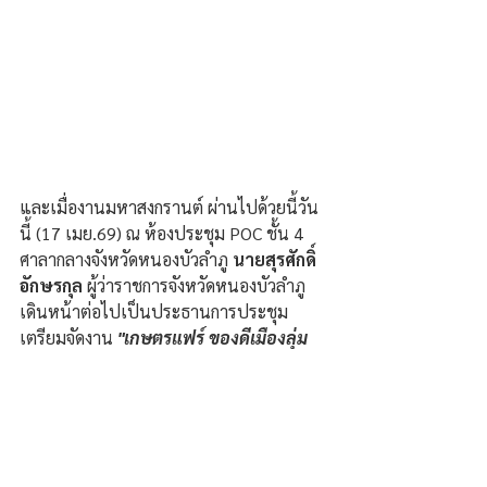
และเมื่องานมหาสงกรานต์ ผ่านไปด้วยนี้วัน
นี้ (17 เมย.69) ณ ห้องประชุม POC ชั้น 4 
ศาลากลางจังหวัดหนองบัวลำภู 
นายสุรศักดิ์ 
อักษรกุล 
ผู้ว่าราชการจังหวัดหนองบัวลำภู 
เดินหน้าต่อไปเป็นประธานการประชุม
เตรียมจัดงาน 
"เกษตรแฟร์ ของดีเมืองลุ่ม
ภู" 
จังหวัดหนองบัวลำภู งานใหญ่ผ่านไปงาน
ยิ่งใหญ่กำลังจะตามมา โดยงานเกษตรแฟร์ 
ของดีเมืองลุ่มภู จะจัดขึ้นใน 
วันที่ 10 - 16 
พ.ค.69 ณ สนามกีฬากลางจังหวัด
หนองบัวลำภู
 พ่อเมืองลุ่มภู บอกว่าปีนี้ยิ่ง