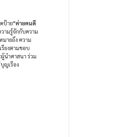
ิดป้าย
”ค่ายคนดี
วามรู้จักกับความ
ม หมายถึง ความ
ัน เรียงตามขอบ
ู้นำศาสนา ร่วม
บุญเรือง 