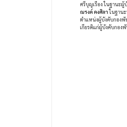
ศรีบุญเรือง ในฐานะผู้
ณรงค์ คงศิลา
 ในฐานะร
ตำแหน่งผู้บังคับกองพ
เกียรติแก่ผู้บังคับกอ