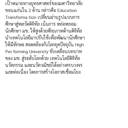
เป้าหมายทางยุทธศาสตร์ของมหาวิทยาลัย
ขอนแก่นใน 2 ด้าน กล่าวคือ Education 
Transforma tion เปลี่ยนผ่านรูปแบบการ
ศึกษาสู่พลวัดดิจิทัล เน้นการ หล่อหลอม
นักศึกษา มข. ให้สูงด้วยศักยภาพด้านดิจิทัล 
นำเทคโนโลยีมาปรับใช้เพื่อพัฒนานักศึกษา
ให้มีทักษะ สอดคล้องกับโลกยุคปัจจุบัน High 
Per forming University ขับเคลื่อนบทบาท
ของ มข. สู่ระดับโลกด้วย เทคโนโลยีดิจิทัล 
นวัตกรรม และนวัตวณิชย์ได้อย่างครบวงจร
และต่อเนื่อง โดยการสร้างโอกาสเชื่อมโยง
ทุก กิจกรรมนวัตวณิชย์ของ มข. อาทิ การนำ
ทรัพย์สินทางปัญญา (Intellectual 
Property) ของ มข.ที่มากกว่า พันรายการสู่
เครือข่ายเชิงพาณิชย์ทั้งในประเทศ และ
ระดับนานาชาติอย่างมีนัยสำคัญ โดยการลง
นามครั้งนี้ จัดขึ้น ณ ห้องประชุมสารสิน 
อาคารสิริคุณากร ชั้น 2 มหาวิทยาลัย
ขอนแก่น.