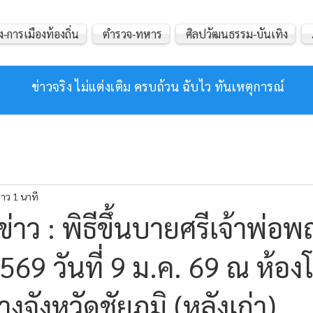
ง-การเมืองท้องถิ่น
ตำรวจ-ทหาร
ศิลปวัฒนธรรม-บันเทิง
ข่าวจริง ไม่แต่งเติม ครบถ้วน ฉับไว ทันเหตุการณ์
าว 1 นาที
่าว : พิธีขึ้นบายศรีเจ้าพ่อ
69 วันที่ 9 ม.ค. 69 ณ ห้องโ
จังหวัดชัยภูมิ (หลังเก่า)