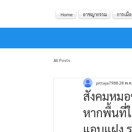
Home
อาชญากรรม
การเมือ
หมอข่าว
All Posts
pittaya7988
28 พ.ค
สังคมหมอข
หากพื้นที่
แอบแฝง ระว