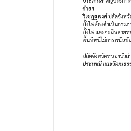
ประเด็นสำคัญประการหนึ
กำธร 
วิเชฏฐพงศ์
 ปลัดจังหว
บั้งไฟต้องดำเนินการภา
บั้งไฟ และจะมีหลายห
พื้นที่หนีไม่การพนันขั
ปลัดจังหวัดหนองบัวลำภ
ประเพณี และวัฒนธรรมป