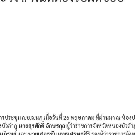
การประชุม ก.บ.จ.นภ.เมื่อวันที่ 26 พฤษภาคม ที่ผ่านมา ณ ห้อ
บัวลำภู 
นายสุรศักดิ์ อักษรกุล
 ผู้ว่าราชการจังหวัดหนองบัวลำภ
ภิรมย์ 
และ 
นายเสฏฐชัย ยุทธเศรษฐสิริ
 รองผู้ว่าราชการจัง