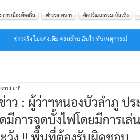
ง-การเมืองท้องถิ่น
ตำรวจ-ทหาร
ศิลปวัฒนธรรม-บันเทิง
ข่าวจริง ไม่แต่งเติม ครบถ้วน ฉับไว ทันเหตุการณ์
.
ยาว 1 นาที
่าว : ผู้ว่าฯหนองบัวลำภู ปร
ใดมีการจุดบั้งไฟโดยมีการเล
ัง !! พื้นที่ต้องรับผิดชอบ