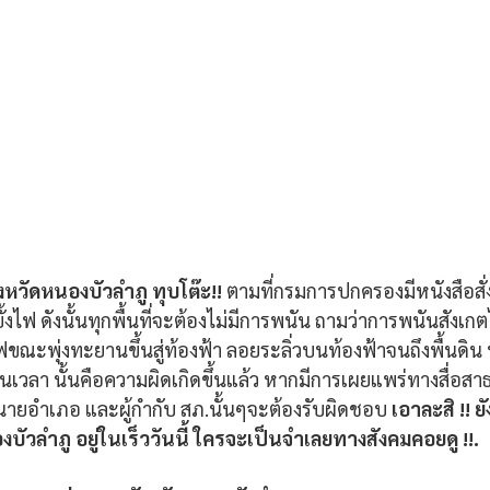
ังหวัดหนองบัวลำภู ทุบโต๊ะ!! 
ตามที่กรมการปกครองมีหนังสือสั่งก
้งไฟ ดังนั้นทุกพื้นที่จะต้องไม่มีการพนัน ถามว่าการพนันสังเก
ขณะพุ่งทะยานขึ้นสู่ท้องฟ้า ลอยระลิ่วบนท้องฟ้าจนถึงพื้นดิน ห
เวลา นั้นคือความผิดเกิดขึ้นแล้ว หากมีการเผยแพร่ทางสื่อ
งแต่นายอำเภอ และผู้กำกับ สภ.นั้นๆจะต้องรับผิดชอบ
 เอาละสิ !! 
ัวลำภู อยู่ในเร็ววันนี้ ใครจะเป็นจำเลยทางสังคมคอยดู !!.