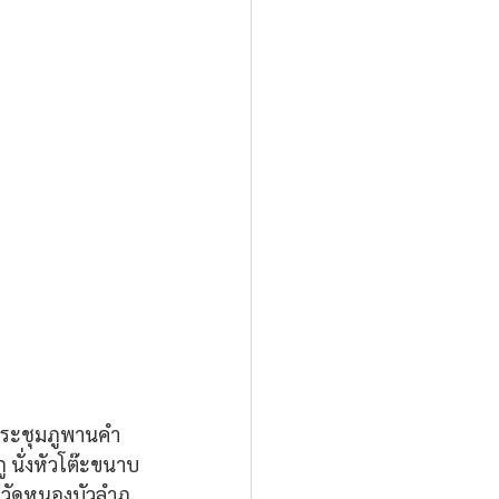
งประชุมภูพานคำ 
ู นั่งหัวโต๊ะขนาบ
หวัดหนองบัวลำภู 