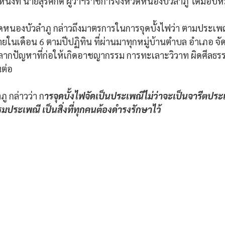
่งที่ นายสุรศักดิ์ ผู้ว่าฯราชการจังหวัดหนองบัวลำภู ได้มอบห
ัดหนองบัวลำภู กล่าวถึงมาตรการในการจุดบั้งไฟว่า ตามประเพณ
ยในเดือน 6 ตามปีปฏิทิน ที่ผ่านมาทุกหมู่บ้านตำบล อำเภอ จัด
ลากปัญหาที่ก่อให้เกิดอาชญากรรม การทะเลาะวิวาท ผิดศีลธ
นต่อ 
ู กล่าวว่า ก
ารจุดบั้งไฟจัดเป็นประเพณีไม่ว่าจะเป็นจารีตปร
ระเพณี เป็นสิ่งที่ทุกคนต้องดำรงรักษาไว้