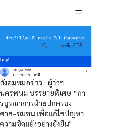
หมอข่าว
ข่าวจริง ไม่แต่งเติม ครบถ้วน ฉับไว ทันเหตุการณ์
ลงชื่อเข้าใช้
โพสต์
pittaya7988
13 ก.พ.
ยาว 1 นาที
สังคมหมอข่าว : ผู้ว่าฯ
นครพนม บรรยายพิเศษ “กา
รบูรณาการฝ่ายปกครอง–
ศาล–ชุมชน เพื่อแก้ไขปัญหา
ความขัดแย้งอย่างยั่งยืน"