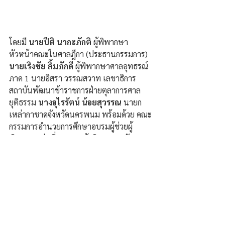
โดยมี 
นายปีติ นาถะภักติ 
ผู้พิพากษา
หัวหน้าคณะในศาลฎีกา (ประธานกรรมการ) 
นายเริงชัย ลิ้มภักดี
 ผู้พิพากษาศาลอุทธรณ์
ภาค 1 นายอิสรา วรรณสวาท เลขาธิการ
สถาบันพัฒนาข้าราชการฝ่ายตุลาการศาล
ยุติธรรม 
นางอุไรรัตน์ น้อยสุวรรณ
 นายก
เหล่ากาชาดจังหวัดนครพนม พร้อมด้วย คณะ
กรรมการอำนวยการศึกษาอบรมผู้ช่วยผู้
พิพากษา รุ่นที่ 83 และผู้บริหารสถาบัน
พัฒนาข้าราชการฝ่ายตุลาการศาลยุติธรรม 
เข้าร่วมฯ