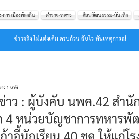
ง-การเมืองท้องถิ่น
ตำรวจ-ทหาร
ศิลปวัฒนธรรม-บันเทิง
ข่าวจริง ไม่แต่งเติม ครบถ้วน ฉับไว ทันเหตุการณ์
ยาว 1 นาที
่าว : ผู้บังคับ นพค.42 สำนั
 4 หน่วยบัญชาการทหารพั
้าอี้นักเรียน 40 ชุด ให้แก่โร