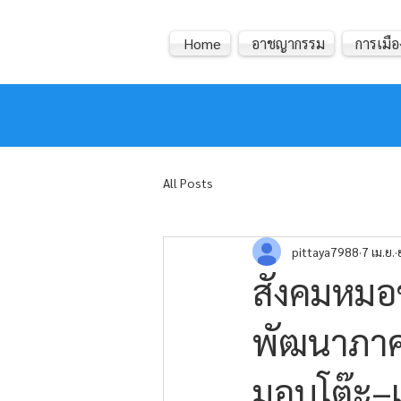
Home
อาชญากรรม
การเมือ
หมอข่าว
All Posts
pittaya7988
7 เม.ย.
สังคมหมอข
พัฒนาภาค
มอบโต๊ะ–เก