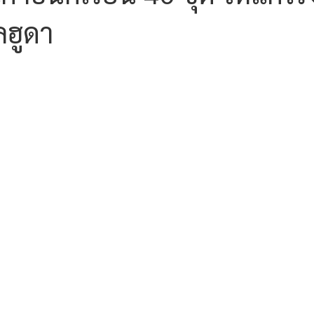
ลฮูดา