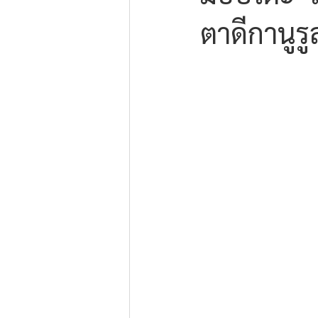
ตาดีกานูรู