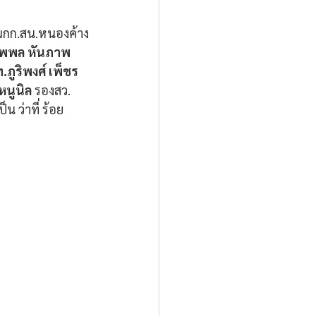
ผกก.สน.หนองค้าง
นพพล หันภาพ
.ภูริพงศ์ เพ็ชร
หนูนิล 
รองสว.
น ว่าที่ ร้อย