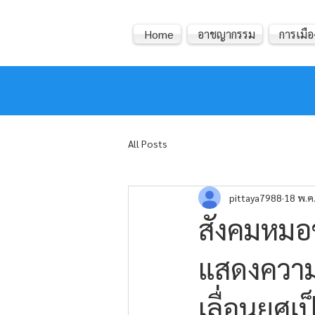
Home
อาชญากรรม
การเมือ
หมอข่าว
All Posts
pittaya7988
18 พ.ค
สังคมหมอข
แสดงความย
เลื่อนยศเป