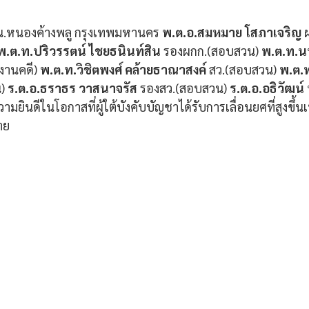
ี่สน.หนองค้างพลู กรุงเทพมหานคร 
พ.ต.อ.สมหมาย โสภาเจริญ
 
พ.ต.ท.ปริวรรตน์ ไชยธนินท์สิน
 รองผกก.(สอบสวน) 
พ.ต.ท.
งานคดี) 
พ.ต.ท.วิชิตพงศ์ คล้ายธาณาสงค์ 
สว.(สอบสวน) 
พ.ต.ท
) 
ร.ต.อ.ธราธร วาสนาจรัส
 รองสว.(สอบสวน)
 ร.ต.อ.อธิวัฒน์ 
ยินดีในโอกาสที่ผู้ใต้บังคับบัญชาได้รับการเลื่อนยศที่สูงขึ้นเป็
าย 