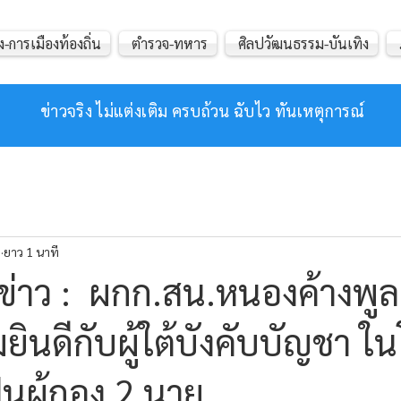
ง-การเมืองท้องถิ่น
ตำรวจ-ทหาร
ศิลปวัฒนธรรม-บันเทิง
ข่าวจริง ไม่แต่งเติม ครบถ้วน ฉับไว ทันเหตุการณ์
.
ยาว 1 นาที
่าว : ผกก.สน.หนองค้างพูล 
ินดีกับผู้ใต้บังคับบัญชา ใ
็นผู้กอง 2 นาย