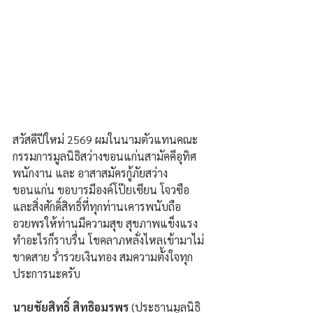
สวัสดีปีใหม่ 2569 ผมในนามตัวแทนคณะ
กรรมการมูลนิธิสว่างขอนแก่นสามัคคีอุทิศ 
พนักงาน และ อาสาสมัครกู้ภัยสว่าง
ขอนแก่น ขอบารมีองค์โป๊ยเซียน โจวซือ 
และสิ่งศักดิ์สิทธิ์ที่ทุกท่านเคารพนับถือ 
อวยพรให้ท่านมีความสุข สุขภาพแข็งแรง 
ทำอะไรก็ราบรื่น โชคลาภหลั่งไหลเข้ามาไม่
ขาดสาย ร่ำรวยเงินทอง สมความตั้งใจทุก
ประการนะครับ 
นายชัยสิทธิ์ สิทธิอมรพร
 (ประธานมูลนิธิ