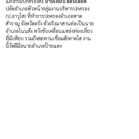
แล้วกรมปกครองส่ง
 นายเลียบ อ่อนเอียด
ปลัดอำเภอหัวหน้ากลุ่มงานบริหารปกครอง 
(ป.อาวุโส) ที่ทำการปกครองอำเภอหาด
สำราญ จังหวัดตรัง ตัวจริงมาสานต่อเป็นนาย
อำเภอโนนสัง หวังขับเคลื่อนแหล่งท่องเที่ยว
ที่มีเพียบ รวมถึงสะพานเชื่อมฮักตาดไฮ งาน
นี้วัดฝีมือนายอำเภอป้ายแดง 