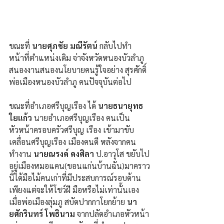
ขณะที่ 
นายศุภชัย มณีรัตน์
 กลับไปทำ
หน้าที่ตำแหน่งเดิม จ่าจังหวัดหนองบัวลำภู 
สนองงานสนองนโยบายคนรู้ใจอย่าง สุรศักดิ์ 
พ่อเมืองหนองบัวลำภู คนปัจจุบันต่อไป
ขณะที่อำเภอศรีบุญเรือง ได้ 
นายธนายุทธ 
ใยแก้ว
 นายอำเภอศรีบุญเรือง คนเป็น
หัวหน้าครอบครัวศรีบุญ เรือง เข้ามาขับ
เคลื่อนศรีบุญเรือง เมืองคนดี หลังจากคน
ทำงาน 
นายณรงค์ คงศิลา
 ป.อาวุโส ขยับไป
อยู่เมืองหมอแคน(ขอนแก่นบ้านฉัน)มาคราว
นี้ได้มือไม้คนเก่าที่มีประสบการณ์รอบด้าน 
เพียงแต่จะให้โชว์ฝี มือหรือไม่เท่านั้นเอง 
เมื่อพ่อเมืองลุ่มภู สบัดปากกาโยกย้าย 
นา
ยศักรินทร์ โพธินาม
 จากปลัดอำเภอหัวหน้า