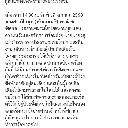
กู้ภัยนำส่งโรงพยาบาลอย่างเร่งด่วน
เมื่อเวลา 14.30 น. วันที่ 17 มกราคม 2568 
นางสาวปิยนุช (หรือแนนซี่) พาณิชย์
พิศาล
 ประธานชมรมโฮปสะพานบุญแห่ง
ความหวังและศรัทธา พร้อมด้วย นายนายวสุ 
เผ่าตำรวจ รองประธานชมรมโฮปฯ และทีม
งาน เดินทางเข้าเยี่ยมผู้ป่วยติดเตียงใน
โครงการของชมรม ได้นำข้าวสาร อาหาร
แห้ง น้ำดื่ม มาม่า และ ปลากระป๋อง พร้อม
กันนี้ ได้นิมนต์พระสงฆ์ มารับสังฆทาน และ
ผ้าไตรจีวร เนื่องในวันคล้ายวันเกิดของผู้ป่วย
ซึ่งพักอาศัยอยู่คนเดียว และเป็นผู้ป่วยติด
เตียงไม่สามารถออกไปไหนได้ และทางชม
รมโฮปฯ ได้ช่วยทำความสะอาดห้องและเช็ด
ตัวให้กับผู้ป่วยซึ่งก็พบว่ามีแผลกดทับมีหนอง
และเริ่มเน่า จึงประสานเจ้าหน้าที่สมาคม
กู้ภัยสมุทรปราการนำส่งโรงพยาบาลเพื่อ
ทำการรักษาต่อไป