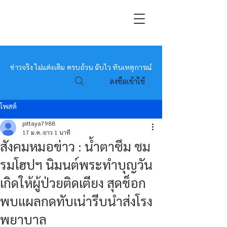
หมอข่าว
ข่าวจริง ไม่แต่งเติม ครบถ้วน ฉับไว ทันเหตุการณ์
ลงชื่อเข้าใช้
โพสต์
pittaya7988
17 ม.ค.
ยาว 1 นาที
สังคมหมอข่าว : น้ำตาซึม ชม
รมโฮปฯ นิมนต์พระทำบุญวัน
เกิดให้ผู้ป่วยติดเตียง สุดช็อก
พบแผลกดทับเน่ารีบนำส่งโรง
พยาบาล