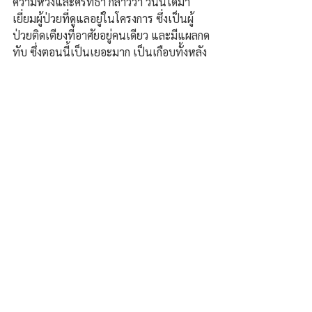
ความหวังและศรัทธา กล่าวว่า วันนี้ได้มา
เยี่ยมผู้ป่วยที่ดูแลอยู่ในโครงการ ซึ่งเป็นผู้
ป่วยติดเตียงที่อาศัยอยู่คนเดียว และมีแผลกด
ทับ ซึ่งตอนนี้เป็นเยอะมาก เป็นเกือบทั้งหลัง
เลย เริ่มมีกลิ่นและมีหนอง ซึ่งเมื่อวานได้มาดู
เห็นว่ามีหนอนขึ้นจำนวนมาก หลังจากที่เมื่อ
วานทำแผลไปวันนี้มาดูหนองออกมาเยอะ
มาก วันนี้จึงจำเป็นต้องนำส่งโรงพยาบาลให้
ดูแลแผลต่อ.
เดี่ยว / ศราวุธ คงสินธ์ จ.สมุทรปราการ
ความคิดเห็น