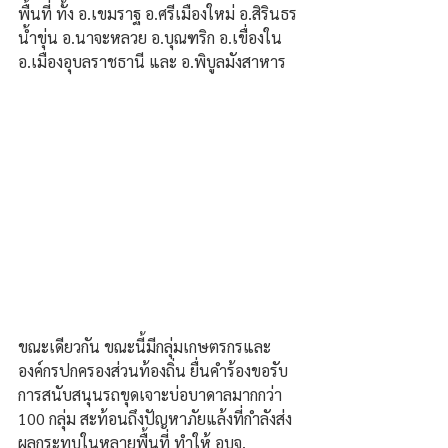
พื้นที่ ทั้ง อ.เขมราฐ อ.ศรีเมืองใหม่ อ.สิรินธร 
น้ำขุ่น อ.นาจะหลวย อ.บุณฑริก อ.เขื่องใน 
อ.เมืองอุบลราชธานี และ อ.พิบูลมังสาหาร
ขณะเดียวกัน ขณะนี้มีกลุ่มเกษตรกรและ
องค์กรปกครองส่วนท้องถิ่น ยื่นคำร้องขอรับ
การสนับสนุนรถขุดเจาะบ่อบาดาลมากกว่า 
100 กลุ่ม สะท้อนถึงปัญหาภัยแล้งที่กำลังส่ง
ผลกระทบในหลายพื้นที่ ทำให้ อบจ. 