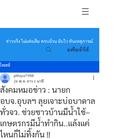
หมอข่าว
ข่าวจริง ไม่แต่งเติม ครบถ้วน ฉับไว ทันเหตุการณ์
ลงชื่อเข้าใช้
โพสต์
pittaya7988
26 พ.ค.
ยาว 1 นาที
สังคมหมอข่าว : นายก
อบจ.อุบลฯ ลุยเจาะบ่อบาดาล
ทั่วจว. ช่วยชาวบ้านมีน้ำใช้–
เกษตรกรมีน้ำทำกิน..แล้งแค่
ไหนก็ไม่ทิ้งกัน !!