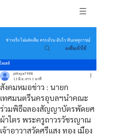
หมอข่าว
ข่าวจริง ไม่แต่งเติม ครบถ้วน ฉับไว ทันเหตุการณ์
ลงชื่อเข้าใช้
โพสต์
pittaya7988
13 มิ.ย.
ยาว 1 นาที
สังคมหมอข่าว : นายก
เทศมนตรีนครอุบลฯนำคณะ
ร่วมพิธีฉลองสัญญาบัตรพัดยศ
ผ้าไตร พระครูถาวรวัชรญาณ
เจ้าอาวาสวัดศรีแสง ทอง เมือง