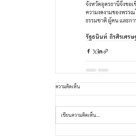
จังหวัดอุดรธานีจึงข
ความงดงามของพรรณไม
ธรรมชาติ ผู้คน และการ
รัฐธนินท์  ถิรศิรเศรษ
ความคิดเห็น
เขียนความคิดเห็น…