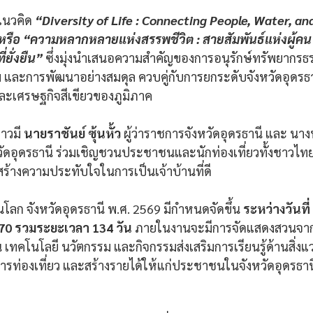
แนวคิด 
“Diversity of Life : Connecting People, Water, and
หรือ “ความหลากหลายแห่งสรรพชีวิต : สายสัมพันธ์แห่งผู้คน
่ยั่งยืน”
 ซึ่งมุ่งนำเสนอความสำคัญของการอนุรักษ์ทรัพยากร
ละการพัฒนาอย่างสมดุล ควบคู่กับการยกระดับจังหวัดอุดรธาน
และเศรษฐกิจสีเขียวของภูมิภาค
าวมี 
นายราชันย์ ซุ้นหั้ว
 ผู้ว่าราชการจังหวัดอุดรธานี และ นางน
ัดอุดรธานี ร่วมเชิญชวนประชาชนและนักท่องเที่ยวทั้งชาวไ
สร้างความประทับใจในการเป็นเจ้าบ้านที่ดี
ก จังหวัดอุดรธานี พ.ศ. 2569 มีกำหนดจัดขึ้น 
ระหว่างวันที
70 รวมระยะเวลา 134 วัน
 ภายในงานจะมีการจัดแสดงสวนจา
เทคโนโลยี นวัตกรรม และกิจกรรมส่งเสริมการเรียนรู้ด้านสิ่งแ
ารท่องเที่ยว และสร้างรายได้ให้แก่ประชาชนในจังหวัดอุดรธานี