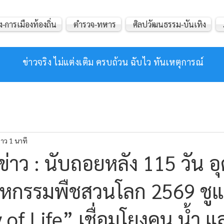
ง-การเมืองท้องถิ่น
ตำรวจ-ทหาร
ศิลปวัฒนธรรม-บันเทิง
ข่าวจริง ไม่แต่งเติม ครบถ้วน ฉับไว ทันเหตุการณ์
าว 1 นาที
่าว : นับถอยหลัง 115 วัน อุ
มหกรรมพืชสวนโลก 2569 ชูแ
 of Life” เชื่อมโยงคน น้ำ แล