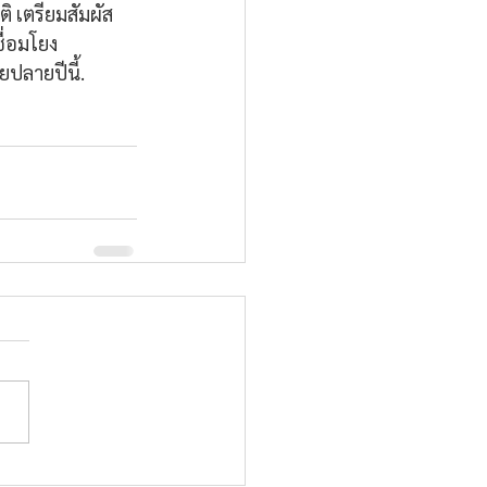
 เตรียมสัมผัส
่อมโยง
ปลายปีนี้.