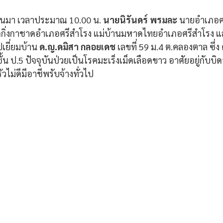
ี่ผ่านมา เวลาประมาณ 10.00 น. 
นายนิรันดร์ พรมละ 
นายอำเภอศร
กกิ่งกาชาดอำเภอศรีสำโรง แม่บ้านมหาดไทยอำเภอศรีสำโรง 
ยี่ยมบ้าน 
ด.ญ.ดมิสา กลอยเดช
 เลขที่ 59 ม.4 ต.คลองตาล ซึ่ง
 ชั้น ป.5 ปัจจุบันป่วยเป็นโรคมะเร็งเม็ดเลือดขาว อาศัยอยู่กับ
ไม่ดีมีอาชีพรับจ้างทั่วไป