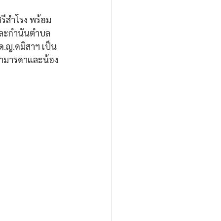
ีสำโรง พร้อม
และกำนันตำบล
 ด.ญ.ดมิสาฯ เป็น
บิดามารดาและน้อง