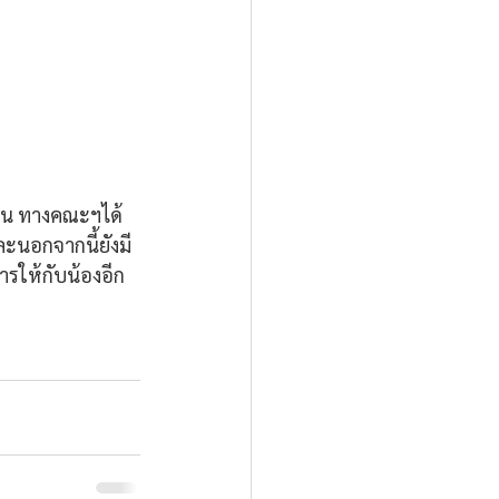
 คน ทางคณะฯได้
ะนอกจากนี้ยังมี
รให้กับน้องอีก