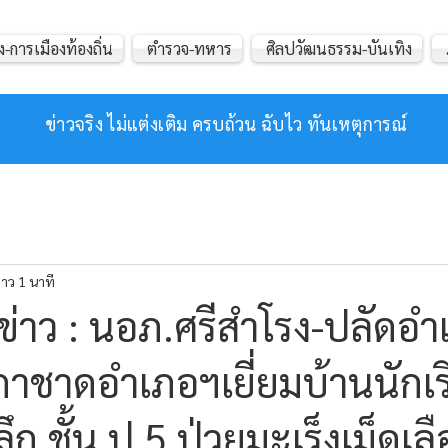
ง-การเมืองท้องถิ่น
ตำรวจ-ทหาร
ศิลปวัฒนธรรม-บันเทิง
ข่าวจริง ไม่แต่งเติม ครบถ้วน ฉับไว ทันเหตุการณ์
าว 1 นาที
่าว : นอภ.ศรีสำโรง-ปลัดอำ
งกาชาดอำเภอฯเยี่ยมบ้านนักเ
ลึก ชั้น ป.5 ป่วยมะเร็งเม็ดเ