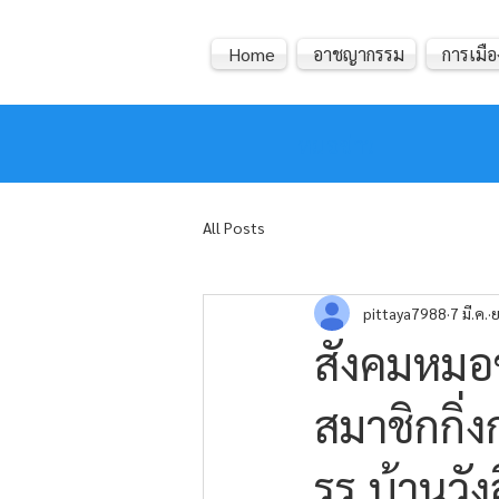
Home
อาชญากรรม
การเมือ
หมอข่าว
All Posts
pittaya7988
7 มี.ค.
ย
สังคมหมอข
สมาชิกกิ่
รร.บ้านวัง