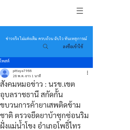
หมอข่าว
ข่าวจริง ไม่แต่งเติม ครบถ้วน ฉับไว ทันเหตุการณ์
ลงชื่อเข้าใช้
โพสต์
pittaya7988
28 พ.ค.
ยาว 1 นาที
สังคมหมอข่าว : นรข.เขต
อุบลราชธานี สกัดกั้น
ขบวนการค้ายาเสพติดข้าม
ชาติ ตรวจยึดยาบ้าซุกซ่อนริม
ฝั่งแม่น้ำโขง อำเภอโพธิ์ไทร