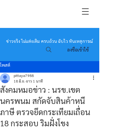
หมอข่าว
ข่าวจริง ไม่แต่งเติม ครบถ้วน ฉับไว ทันเหตุการณ์
ลงชื่อเข้าใช้
โพสต์
pittaya7988
18 มิ.ย.
ยาว 1 นาที
สังคมหมอข่าว : นรข.เขต
นครพนม สกัดจับสินค้าหนี
ภาษี ตรวจยึดกระเทียมเถื่อน
18 กระสอบ ริมฝั่งโขง