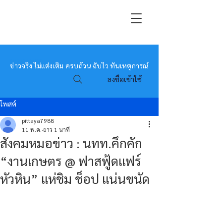
หมอข่าว
ข่าวจริง ไม่แต่งเติม ครบถ้วน ฉับไว ทันเหตุการณ์
ลงชื่อเข้าใช้
โพสต์
pittaya7988
11 พ.ค.
ยาว 1 นาที
สังคมหมอข่าว : นทท.คึกคัก
“งานเกษตร @ ฟาสฟู้ดแฟร์
หัวหิน” แห่ชิม ช็อป แน่นขนัด