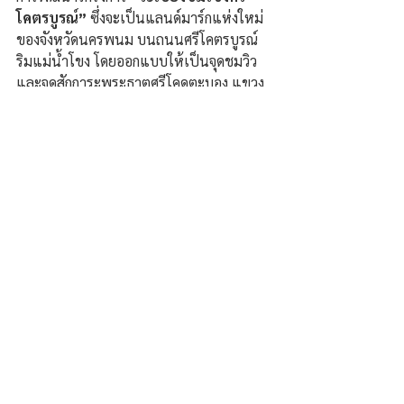
โคตรบูรณ์”
 ซึ่งจะเป็นแลนด์มาร์กแห่งใหม่
ของจังหวัดนครพนม บนถนนศรีโคตรบูรณ์ 
ริมแม่น้ำโขง โดยออกแบบให้เป็นจุดชมวิว
และจุดสักการะพระธาตุศรีโคดตะบอง แขวง
คำม่วน สาธารณรัฐประชาธิปไตยประชาชน
ลาว ที่สามารถมองเห็นองค์พระธาตุได้อย่าง
ชัดเจน โดยจะช่วยยกระดับการท่องเที่ยวเชิง
วัฒนธรรมและศาสนา ควบคู่กับการพัฒนา
พื้นที่ริมฝั่งแม่น้ำโขงให้มีความสวยงาม 
ร่มรื่น และเป็นจุดหมายปลายทางสำคัญของ
นักท่องเที่ยวในอนาคต.
ความคิดเห็น