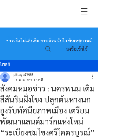
หมอข่าว
ข่าวจริง ไม่แต่งเติม ครบถ้วน ฉับไว ทันเหตุการณ์
ลงชื่อเข้าใช้
โพสต์
pittaya7988
31 พ.ค.
ยาว 1 นาที
สังคมหมอข่าว : นครพนม เติม
สีสันริมฝั่งโขง ปลูกต้นหางนก
ยูงรับทัศนียภาพเมือง เตรียม
พัฒนาแลนด์มาร์กแห่งใหม่
“ระเบียงชมโขงศรีโคตรบูรณ์”