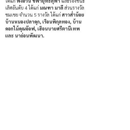
ได้แก่ 
ฟงอวิ๋น ขี่พายุทะลุฟ้า
 และรองชนะ
เลิศอันดับ 4 ได้แก่ 
มณฑา มาลี 
ส่วนรางวัล
ชมเชย จำนวน 5 รางวัล ได้แก่ 
สาวส่ำน้อย
บ้านหนองปลาดุก, เรือนพิกุลทอง, บ้าน
ดอกไม้คุณอ๊อฟ, เฮือนบายศรีตานีเทพ 
และ นาถ่อนพัฒนา.