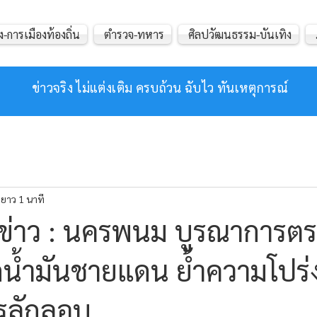
ง-การเมืองท้องถิ่น
ตำรวจ-ทหาร
ศิลปวัฒนธรรม-บันเทิง
ข่าวจริง ไม่แต่งเติม ครบถ้วน ฉับไว ทันเหตุการณ์
ยาว 1 นาที
ข่าว : นครพนม บูรณาการตร
น้ำมันชายแดน ย้ำความโปร่
รลักลอบ