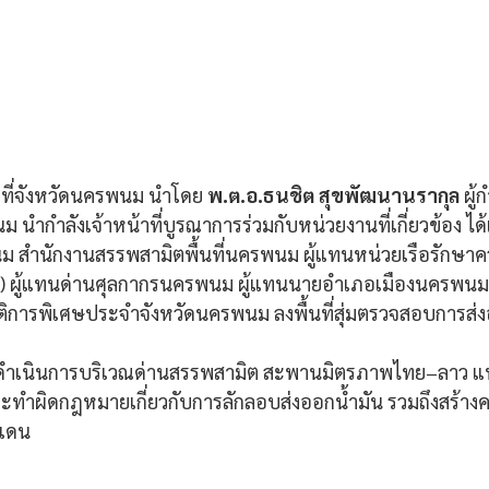
  ที่จังหวัดนครพนม นำโดย 
พ.ต.อ.ธนชิต สุขพัฒนานรากุล 
ผู้
นำกำลังเจ้าหน้าที่บูรณาการร่วมกับหน่วยงานที่เกี่ยวข้อง ได้
ม สำนักงานสรรพสามิตพื้นที่นครพนม ผู้แทนหน่วยเรือรักษาค
.) ผู้แทนด่านศุลกากรนครพนม ผู้แทนนายอำเภอเมืองนครพนม
การพิเศษประจำจังหวัดนครพนม ลงพื้นที่สุ่มตรวจสอบการส่งอ
วดำเนินการบริเวณด่านสรรพสามิต สะพานมิตรภาพไทย–ลาว แห่งที
ะทำผิดกฎหมายเกี่ยวกับการลักลอบส่งออกน้ำมัน รวมถึงสร้าง
มแดน