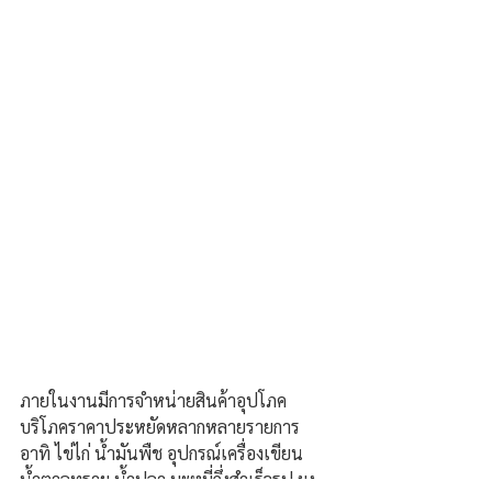
ภายในงานมีการจำหน่ายสินค้าอุปโภค
บริโภคราคาประหยัดหลากหลายรายการ 
อาทิ ไข่ไก่ น้ำมันพืช อุปกรณ์เครื่องเขียน 
น้ำตาลทราย น้ำปลา บะหมี่กึ่งสำเร็จรูป ผง