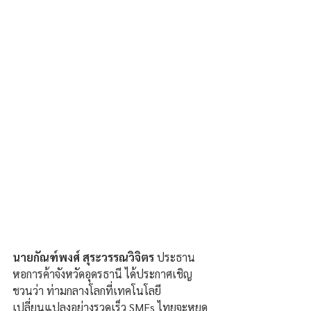
นายกัณฑ์พงศ์ สุระวรรณวิจิตร
 ประธาน
หอการค้าจังหวัดอุดรธานี ได้ประกาศเชิญ
ชวนว่า ท่ามกลางโลกที่เทคโนโลยี
เปลี่ยนแปลงอย่างรวดเร็ว SMEs ไทยจะหยุด