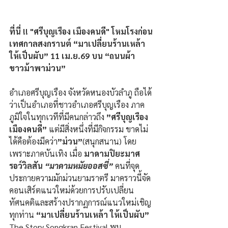
ที่นี่ !! "ศรีบุญเรือง เมืองคนดี" โหมโรงก่อน
เทศกาลสงกรานต์ “มาเปลี่ยนร้านเหล้า 
ให้เป็นผับ” 11 เม.ย.69 บน “ถนนผ้า
ขาวม้าพาม่วน”
อำเภอศรีบุญเรือง จังหวัดหนองบัวลำภู ถือได้
ว่าเป็นอำเภอที่ชาวอำเภอศรีบุญเรือง ภาค
ภูมิใจในทุกเวทีที่มีคนกล่าวถึง
 ”ศรีบุญเรือง 
เมืองคนดี”
 แต่มีสิ่งหนึ่งที่มีกิจกรรม ขาดไม่
ได้คือต้องมีคว่า
”ม่วน”
(สนุกสนาน) โดย
เพราะภาคบันเทิง เมื่อ
มาดามปิยะมาศ 
รอว์วิลสัน
 “มาดามหมัยออสซี่” 
คนที่จุด
ประกายความมักม่วนยามราตรี มาคราวนี้จัด
คอนเสิร์ตแนวใหม่ด้วยการปรับเปลี่ยน
ทัศนคติและสร้างปรากฏการณ์แนวใหม่เชิญ
ทุกท่าน 
“มาเปลี่ยนร้านเหล้า ให้เป็นผับ”
The Story Songkran Festival พบ