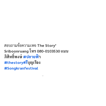
สอบถามข้อความเพจ 
The Story’ 
Sriboonruang โทร 080-0103530 แมน
ภิสิทธิ์พงษ์ 
#ปลายฟ
้า 
#thestoryศร
ีบุญเรือง 
#Songkranfestival
มาดามออสซี่ บอกว่างานนี้เป็นจุดเริ่มต้นด้วย
การโหมโรงก่อนเทศกาลสงกรานต์ วันไหลไท้
ศรีบุญเรือง บน 
”ถนนผ้าขาวม้าพาม่วน”
12-16 เมษายน 2569 ร้าน The Story 
ศรีบุญเรือง ข้างเขื่อนบั้งไฟแสน ตำบลเมือง