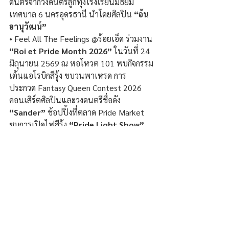
ดนตรีจากวงดนตรีลูกทุ่งโรงเรียนมัธยม
เทศบาล 6 นครอุดรธานี นำโดยศิลปิน 
“อ้น 
อานุวัฒน์”
• Feel All The Feelings @ร้อยเอ็ด ร่วมงาน
“Roi et Pride Month 2026”
 ในวันที่ 24 
มิถุนายน 2569 ณ หอโหวต 101 พบกิจกรรม
เต้นแอโรบิกสีรุ้ง ขบวนพาเหรด การ
ประกวด Fantasy Queen Contest 2026 
คอนเสิร์ตศิลปินและวงดนตรีชื่อดัง
“Sander”
 ช้อปปิ้งที่ตลาด Pride Market 
ชมการเปิดไฟสีรุ้ง 
“Pride Light Show”
และถ่ายภาพเช็กอิน ณ Landmark จุดถ่าย
ภาพสีรุ้ง
 • Feel All The Feelings @กาฬสินธุ์ ร่วม
งาน 
“Kalasin Pride 2026” 
ในวันที่ 30 
มิถุนายน 2569 ณ ลานหน้าหอศิลป์ ศาลา
กลางหลังเก่า จังหวัดกาฬสินธุ์ ปลดปล่อยพลัง
ความสนุกสนานกับศิลปะการแสดงทาง
วัฒนธรรมอันเป็นเอกลักษณ์