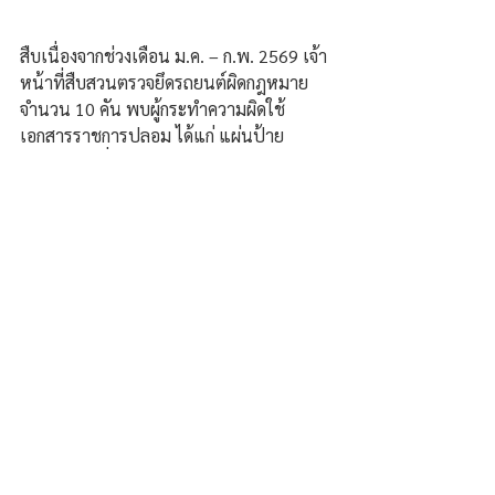
สืบเนื่องจากช่วงเดือน ม.ค. – ก.พ. 2569 เจ้า
หน้าที่สืบสวนตรวจยึดรถยนต์ผิดกฎหมาย 
จำนวน 10 คัน พบผู้กระทำความผิดใช้
เอกสารราชการปลอม ได้แก่ แผ่นป้าย
ทะเบียน เครื่องหมายแสดงการเสียภาษี และ
เล่มทะเบียนรถ เพื่อหลบเลี่ยงการตรวจสอบ 
และพบว่ามีการสั่งซื้อผ่านสื่อสังคมออนไลน์ 
เจ้าหน้าที่จึงสืบสวนขยายผลจนสามารถ
จับกุมผู้ต้องหาได้ดังกล่าว ณ ห้องประชุม 
บก.สส.ภ.4.
ภัสสะ บุญธรรม/ขอนแก่น